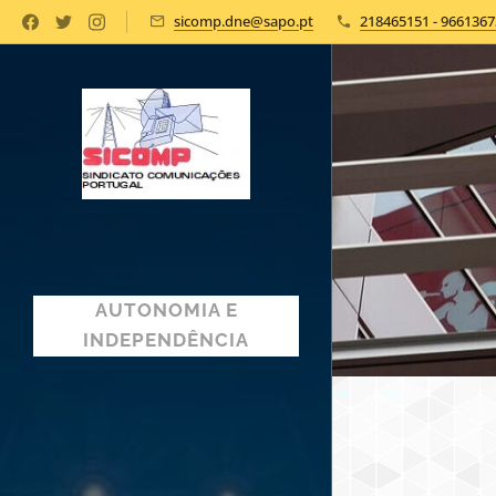
sicomp.dne@sapo.pt
218465151 - 9661367
AUTONOMIA E
INDEPENDÊNCIA
SINDICAL