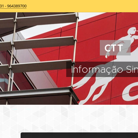
31 - 964389700
CTT
Informação Sin