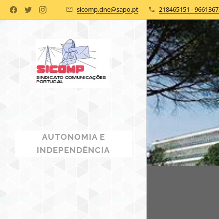
sicomp.dne@sapo.pt
218465151 - 9661367
AUTONOMIA E
INDEPENDÊNCIA
SINDICAL